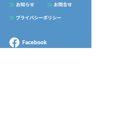
お知らせ
お問合せ
プライバシーポリシー
Facebook
Instagram
五暢建設 株式会社
GOYO KENSETSU Co., LTD
〒061-1353 北海道 恵庭市 島松本町1丁目
10 - 11
TEL
0123-37-2013
/ FAX
0123-37-2016
1-10-11, Shimamatsu Hommachi, Eniwa
Shi, Hokkaido,
061-1353
, Japan