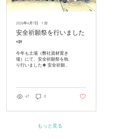
一番大切なのは、実際に自
分の目で見て、直接話を聞
くことです。 少しでも興味
を持っていただけたなら、
2026年4月7日
∙
1
分
ぜひ下記リンクから詳細を
安全祈願祭を行いました
チェックしてみてくださ
い！皆さんのエントリーを
📣
お待ちしています✨ ＼詳
細・申し込みはこちらから
今年も土場（弊社資材置き
👀／ マイナビ2028：五暢建
場）にて、安全祈願祭を執
設(株)の会社概要 | マイナビ
り行いました🍀 安全祈願祭
2028
とは… 工事中の事故や災害
を防ぎ、無事に進行するこ
とを祈る祈願祭です。 昨年
は大きな事故なく、無事に
工事を完工することができ
47
0
ました。 今年も、社員全員
が怪我なく安全に工事が進
められるよう、社員一段と
なり安全意識を持ち工事に
着手していきましょう💪 当
もっと見る
社は4月に入り、少しずつ
現場が始まりました。 道内