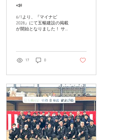
📣
6/1より、『マイナビ
2028』にて五暢建設の掲載
が開始となりました！ サイ
トでは、 ①会社説明・社員
との懇談会・現場見学・
SNS運用を1日で体験できる
『仕事体験』 ②WEB上でク
イズやシュミレーションを
17
0
通して建設業を知る『オー
プンカンパニー』 ③まずは
お話しを聞きたい方向け
『カジュアル面談』 の3種
類に申し込みが可能となっ
ています🌟 「まずは少しだ
け話を聞いてみたい」とい
う方から、 「現場の空気感
までしっかり体感したい」
という方まで、 皆さんの就
活スタイルに合わせて選べ
る3つのコースをご用意し
ました👏 会社選びにおいて