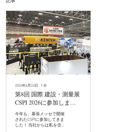
記事
2026年6月23日
∙
1
分
第8回 国際 建設・測量展
CSPI 2026に参加しまし
た🙌
今年も、幕張メッセで開催
されたCSPIに参加してきま
した！ 当社からは私を含め
２名の参加です✌️ 過去最大