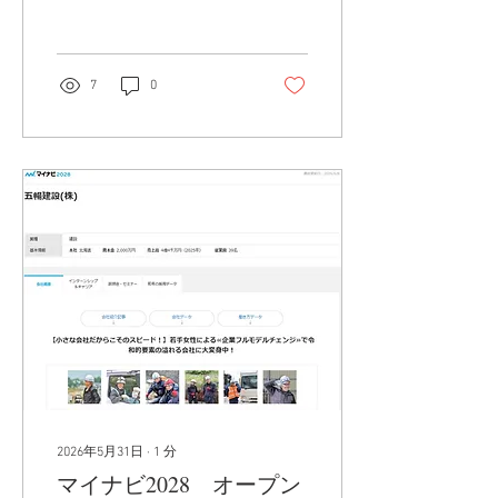
の規模で開催されたCSPI。
今年のCSPIは、遠隔操作関
連の展示が多くありました
✨ （ちなみに、昨年はチル
7
0
トローテーターが多かった
印象） 国内最大の建設・測
量系の展示会というだけあ
り、 普段見ることのない巨
大な重機やアタッチメン
ト、ドローンなどが展示さ
れており、 圧倒されるばか
りです👀 来年は6/23（水）
～27（土）の4日間で開催
されるそうです！ 来年も楽
しみですね～😝 同行いただ
きました日立建機日本さ
ん、ありがとうございまし
た！
2026年5月31日
∙
1
分
マイナビ2028 オープン