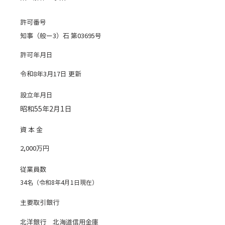
許可番号
知事（般ー3）石 第03695号
許可年月日
令和8年3月17日 更新
設立年月日
昭和55年2月1日
資 本 金
2,000万円
従業員数
34名（令和8年4月1日現在）
主要取引銀行
北洋銀行 北海道信用金庫