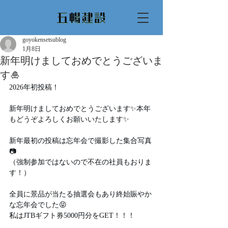
goyokensetsublog
1月8日
新年明けましておめでとうございま
す🎍
2026年初投稿！
新年明けましておめでとうございます✨本年
もどうぞよろしくお願いいたします✨
新年最初の投稿は忘年会で撮影した集合写真
📷
（強制参加ではないので不在の社員もおりま
す！）
全員に景品が当たる抽選会もあり終始賑やか
な忘年会でした😝
私はJTBギフト券5000円分をGET！！！