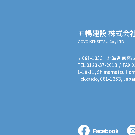
五暢建設 株式会
GOYO KENSETSU Co., LTD
〒061-1353 北海道 恵庭市
TEL 0123-37-2013 / FAX 
1-10-11, Shimamatsu Homm
Hokkaido, 061-1353, Japa
Facebook