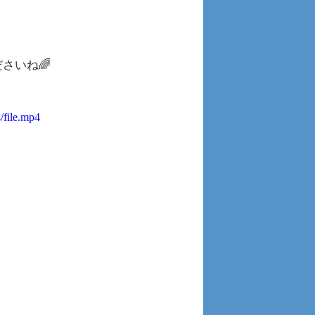
さいね🌈
/file.mp4