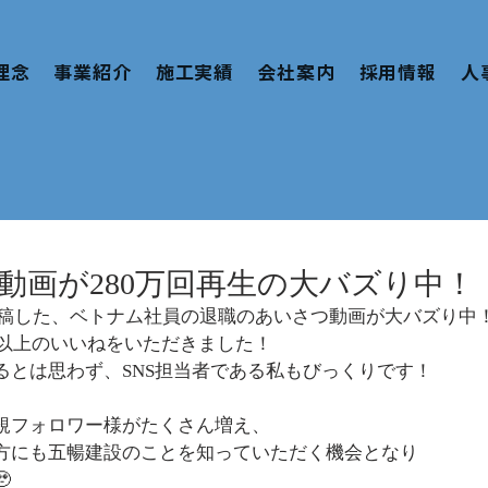
理念
事業紹介
施工実績
会社案内
採用情報
人
ramの動画が280万回再生の大バズり中！
amで投稿した、ベトナム社員の退職のあいさつ動画が大バズり中
万以上のいいねをいただきました！
るとは思わず、SNS担当者である私もびっくりです！
規フォロワー様がたくさん増え、
方にも五暢建設のことを知っていただく機会となり
