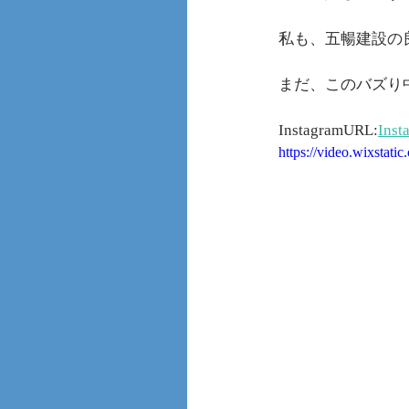
私も、五暢建設の
まだ、このバズり
InstagramURL:
Inst
https://video.wixsta