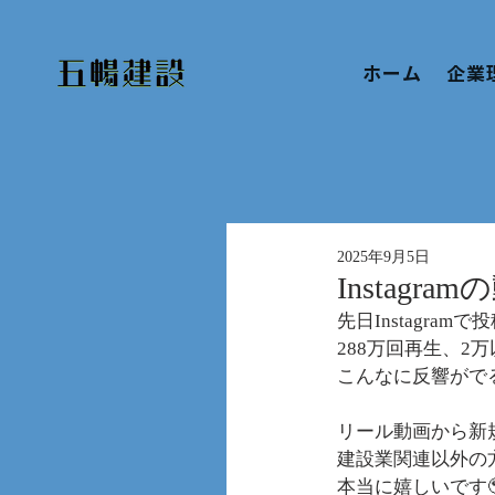
ホーム
企業
2025年9月5日
Instag
先日Instagr
288万回再生、2
こんなに反響がで
リール動画から新
建設業関連以外の
本当に嬉しいです