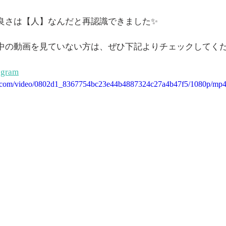
良さは【人】なんだと再認識できました✨
中の動画を見ていない方は、ぜひ下記よりチェックしてくだ
agram
tic.com/video/0802d1_8367754bc23e44b4887324c27a4b47f5/1080p/mp4