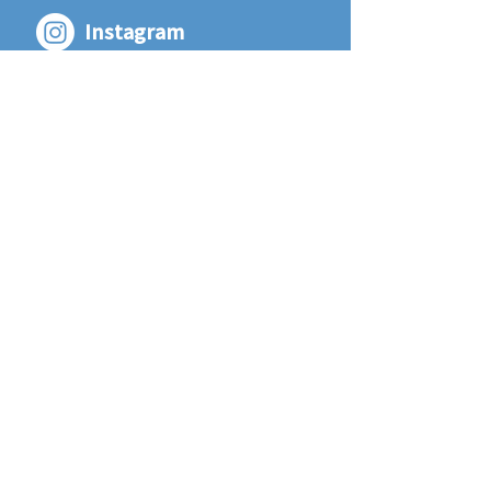
Instagram
五暢建設 株式会社
GOYO KENSETSU Co., LTD
〒061-1353 北海道 恵庭市 島松本町1丁目
10 - 11
TEL
0123-37-2013
/ FAX
0123-37-2016
1-10-11, Shimamatsu Hommachi, Eniwa
Shi, Hokkaido,
061-1353
, Japan