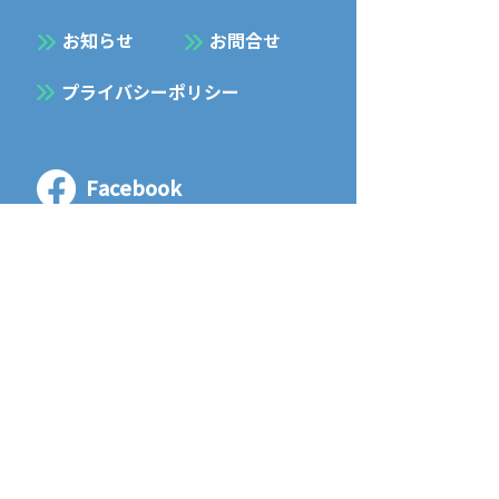
お知らせ
お問合せ
プライバシーポリシー
Facebook
Instagram
五暢建設 株式会社
GOYO KENSETSU Co., LTD
〒061-1353 北海道 恵庭市 島松本町1丁目
10 - 11
TEL
0123-37-2013
/ FAX
0123-37-2016
1-10-11, Shimamatsu Hommachi, Eniwa
Shi, Hokkaido,
061-1353
, Japan