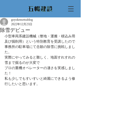
goyokensetsublog
2022年12月23日
除雪デビュー
小型車両系建設機械（整地・運搬・積込み用
及び掘削用）という特別教育を受講したので
事務所の駐車場にて念願の除雪に挑戦しまし
た。
実際にやってみると難しく、地面すれすれの
雪まで掘るのが大変で
プロの重機オペレーターの凄さを実感しまし
た！
私も少しでもすいすいと綺麗にできるよう修
行したいと思います。