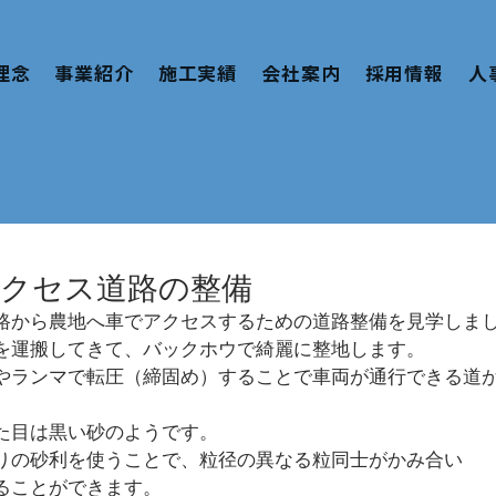
理念
事業紹介
施工実績
会社案内
採用情報
人
クセス道路の整備
路から農地へ車でアクセスするための道路整備を見学しま
を運搬してきて、バックホウで綺麗に整地します。
やランマで転圧（締固め）することで車両が通行できる道
た目は黒い砂のようです。
りの砂利を使うことで、粒径の異なる粒同士がかみ合い
ることができます。