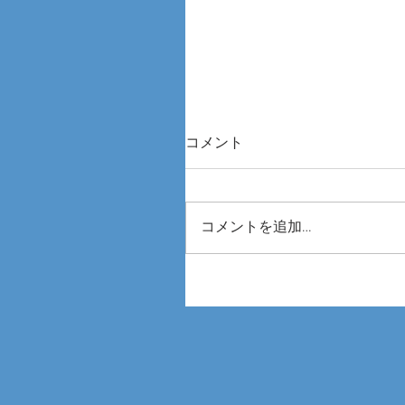
コメント
コメントを追加…
第8回 国際 建設・測量展 CS
2026に参加しました🙌