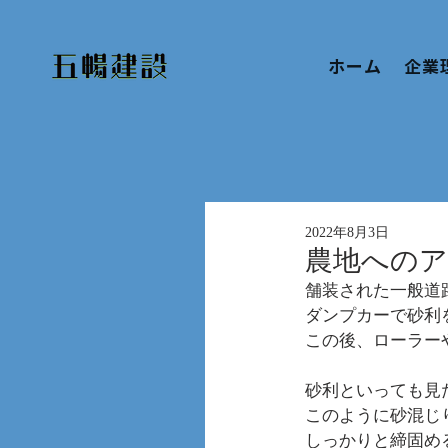
ホーム
企業
2022年8月3日
農地へのア
舗装された一般道
ダンプカーで砂利
この後、ローラー
砂利といっても見
このように砂混じ
しっかりと締固め