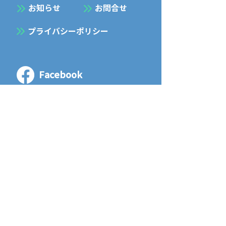
お知らせ
お問合せ
プライバシーポリシー
Facebook
Instagram
五暢建設 株式会社
GOYO KENSETSU Co., LTD
〒061-1353 北海道 恵庭市 島松本町1丁目
10 - 11
TEL
0123-37-2013
/ FAX
0123-37-2016
1-10-11, Shimamatsu Hommachi, Eniwa
Shi, Hokkaido,
061-1353
, Japan