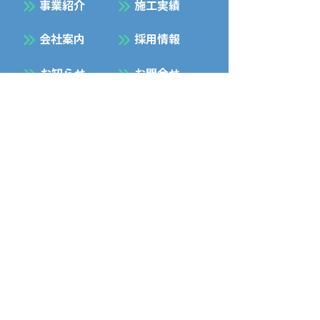
事業紹介
施工実績
会社案内
採用情報
お知らせ
お問合せ
プライバシーポリシー
Facebook
Instagram
五暢建設 株式会社
GOYO KENSETSU Co., LTD
〒061-1353 北海道 恵庭市 島松本町1丁目
10 - 11
TEL
0123-37-2013
/ FAX
0123-37-2016