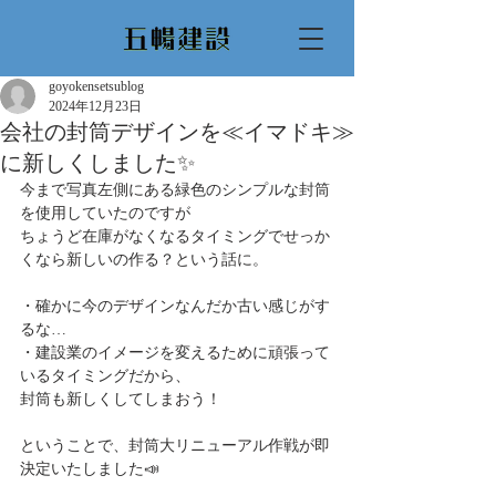
goyokensetsublog
2024年12月23日
会社の封筒デザインを≪イマドキ≫
に新しくしました✨
今まで写真左側にある緑色のシンプルな封筒
を使用していたのですが
ちょうど在庫がなくなるタイミングでせっか
くなら新しいの作る？という話に。
・確かに今のデザインなんだか古い感じがす
るな…
・建設業のイメージを変えるために頑張って
いるタイミングだから、
封筒も新しくしてしまおう！
ということで、封筒大リニューアル作戦が即
決定いたしました📣