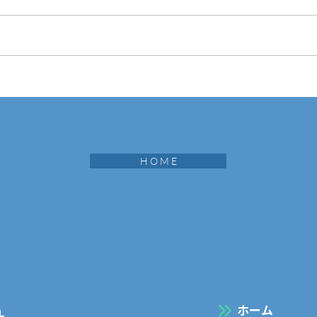
マイナビ2028 オープン📣
安
PI
H O M E
​ホーム