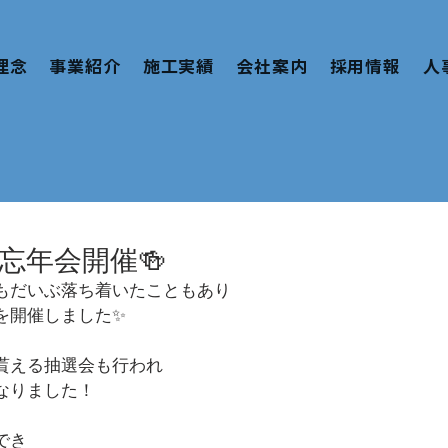
理念
事業紹介
施工実績
会社案内
採用情報
人
忘年会開催🍻
もだいぶ落ち着いたこともあり
を開催しました✨
貰える抽選会も行われ
なりました！
でき