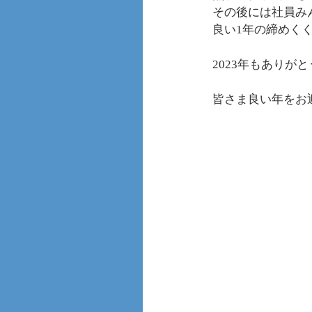
その後には社員み
良い1年の締めく
2023年もありが
皆さま良い年をお