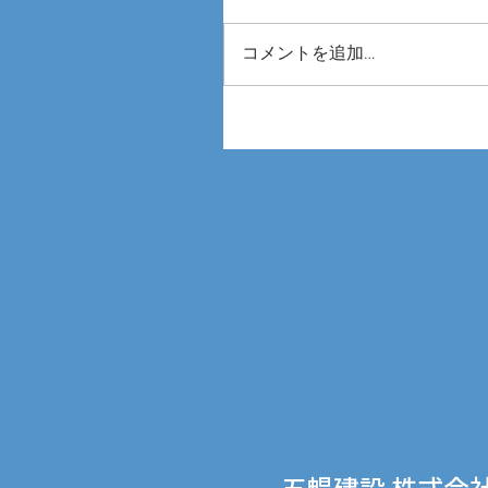
コメントを追加…
第8回 国際 建設・測量展 CS
2026に参加しました🙌