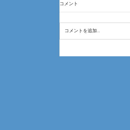
コメント
コメントを追加…
第8回 国際 建設・測量展 CS
2026に参加しました🙌