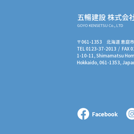
五暢建設 株式会
GOYO KENSETSU Co., LTD
〒061-1353 北海道 恵庭市
TEL 0123-37-2013 / FAX 
1-10-11, Shimamatsu Homm
Hokkaido, 061-1353, Japa
Facebook