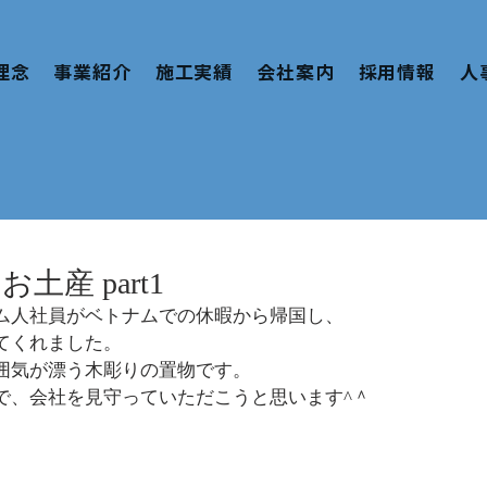
理念
事業紹介
施工実績
会社案内
採用情報
人
土産 part1
ム人社員がベトナムでの休暇から帰国し、
てくれました。
囲気が漂う木彫りの置物です。
で、会社を見守っていただこうと思います^＾