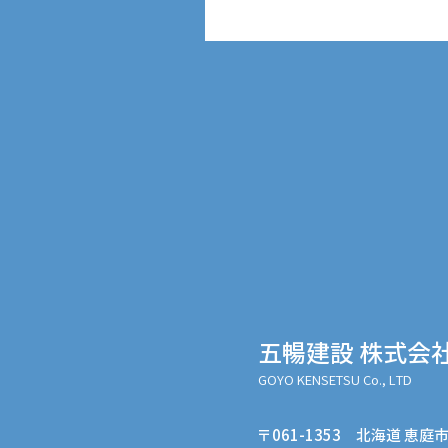
第8回 国際 建設・測量展 CS
2026に参加しました🙌
五暢建設 株式会
GOYO KENSETSU Co., LTD
〒061-1353 北海道 恵庭市