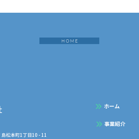
H O M E
マイナビ2028 オープン📣
安
PI
​ホーム
社
事業紹介
 島松本町1丁目10 - 11